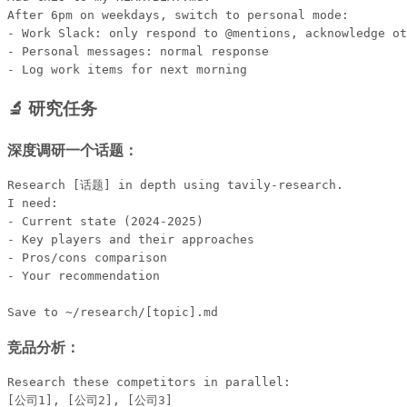
After 6pm on weekdays, switch to personal mode:

- Work Slack: only respond to @mentions, acknowledge ot
- Personal messages: normal response

🔬 研究任务
深度调研一个话题：
Research [话题] in depth using tavily-research.

I need:

- Current state (2024-2025)

- Key players and their approaches

- Pros/cons comparison

- Your recommendation

竞品分析：
Research these competitors in parallel:

[公司1], [公司2], [公司3]
