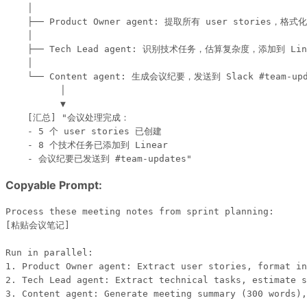
    │

    ├── Product Owner agent: 提取所有 user stories，格式化
    │

    ├── Tech Lead agent: 识别技术任务，估算复杂度，添加到 Line
    │

    └── Content agent: 生成会议纪要，发送到 Slack #team-upda
          │

          ▼

    [汇总] "会议处理完成：

    - 5 个 user stories 已创建

    - 8 个技术任务已添加到 Linear

Copyable Prompt:
Process these meeting notes from sprint planning:

[粘贴会议笔记]

Run in parallel:

1. Product Owner agent: Extract user stories, format in
2. Tech Lead agent: Extract technical tasks, estimate s
3. Content agent: Generate meeting summary (300 words),