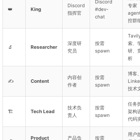
Discord
Discord
专家
👑
King
#dev-
指挥官
age
chat
控群
Tavil
深度研
按需
索、
🔬
Researcher
究员
spawn
研、
析
博客
内容创
按需
✍️
Content
Link
作者
spawn
技术
任务
技术负
按需
🏗️
Tech Lead
架构
责人
spawn
代码
用户
Product
产品负
按需