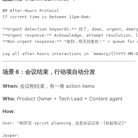
## After-Hours Protocol

If current time is between 11pm–8am:

**Urgent detection keywords:** 挂了, down, urgent, emer
**Urgent response:** Acknowledge, attempt resolution, l
**Non-urgent response:** "收到，明天回复你！" + queue for m
场景 6：会议结束，行动项自动分发
When:
会议刚结束，有一堆 action items
Who:
Product Owner + Tech Lead + Content agent
How:
User: "刚开完 sprint planning，这是会议记录：[粘贴笔记]"

Jasper:
