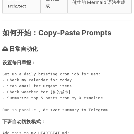
健壮的 Mermaid 语法生成
成
architect
如何开始：Copy-Paste Prompts
🌅 日常自动化
设置每日早报：
Set up a daily briefing cron job for 8am:

- Check my calendar for today

- Scan email for urgent items

- Check weather for [你的城市]

- Summarize top 5 posts from my X timeline

下班自动切换模式：
Add this to my HEARTBEAT.md:
