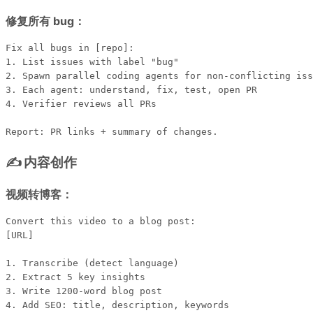
修复所有 bug：
Fix all bugs in [repo]:

1. List issues with label "bug"

2. Spawn parallel coding agents for non-conflicting iss
3. Each agent: understand, fix, test, open PR

4. Verifier reviews all PRs

✍️ 内容创作
视频转博客：
Convert this video to a blog post:

[URL]

1. Transcribe (detect language)

2. Extract 5 key insights

3. Write 1200-word blog post

4. Add SEO: title, description, keywords
