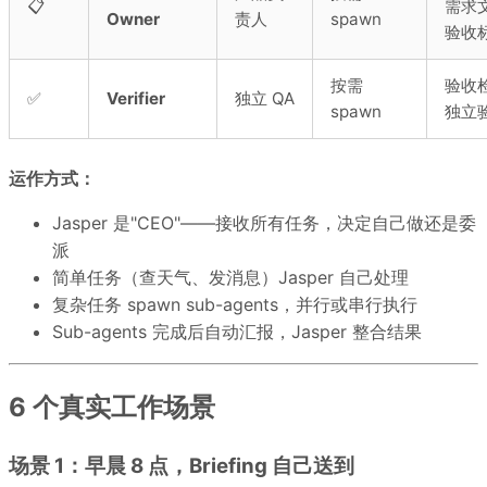
📋
需求
Owner
责人
spawn
验收
按需
验收
✅
Verifier
独立 QA
spawn
独立
运作方式：
Jasper 是"CEO"——接收所有任务，决定自己做还是委
派
简单任务（查天气、发消息）Jasper 自己处理
复杂任务 spawn sub-agents，并行或串行执行
Sub-agents 完成后自动汇报，Jasper 整合结果
6 个真实工作场景
场景 1：早晨 8 点，Briefing 自己送到