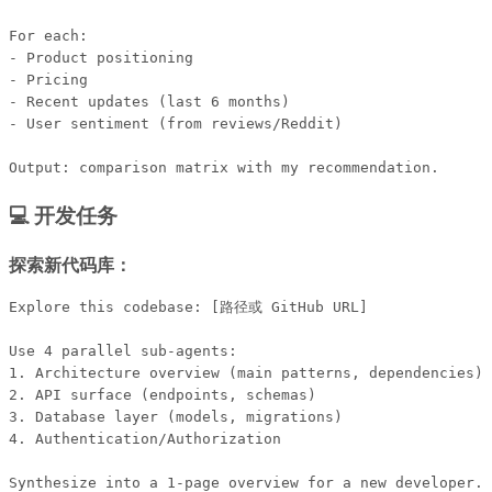
For each:

- Product positioning

- Pricing

- Recent updates (last 6 months)

- User sentiment (from reviews/Reddit)

💻 开发任务
探索新代码库：
Explore this codebase: [路径或 GitHub URL]

Use 4 parallel sub-agents:

1. Architecture overview (main patterns, dependencies)

2. API surface (endpoints, schemas)

3. Database layer (models, migrations)

4. Authentication/Authorization
