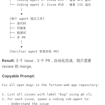
    └── Coding agent 3: Issue #18 - 修复 CSS 溢出

          │

          ▼

    [每个 agent 独立工作]

    ├── 读代码

    ├── 写修复

    ├── 跑测试

    └── 开 PR

          │

          ▼

Result:
3 个 issue，3 个 PR，自动化完成。我只需要
review 和 merge。
Copyable Prompt:
Fix all open bugs in the fortune-web-app repository:

1. List all issues with label "bug" using gh cli

2. For each issue, spawn a coding sub-agent to:

   - Understand the issue
