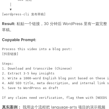
    │

    ▼

Result:
粘贴一个链接，30 分钟后 WordPress 里有一篇完整
草稿。
Copyable Prompt:
Process this video into a blog post:

[抖音链接]

Steps:

1. Download and transcribe (Chinese)

2. Extract 3-5 key insights

3. Write a 1000-word English blog post based on these i
4. Add SEO title, meta description, and internal link s
5. Save to WordPress as draft

真实案例：
我用这个流程把 language-arts 项目的演示视频