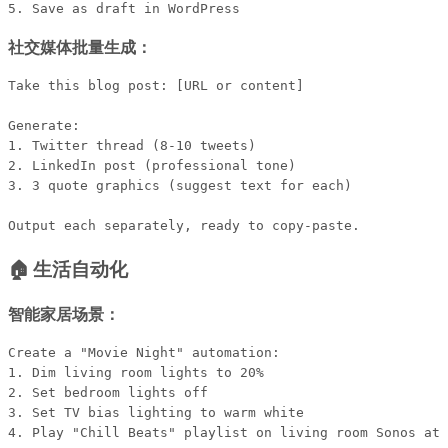
社交媒体批量生成：
Take this blog post: [URL or content]

Generate:

1. Twitter thread (8-10 tweets)

2. LinkedIn post (professional tone)

3. 3 quote graphics (suggest text for each)

🏠 生活自动化
智能家居场景：
Create a "Movie Night" automation:

1. Dim living room lights to 20%

2. Set bedroom lights off

3. Set TV bias lighting to warm white

4. Play "Chill Beats" playlist on living room Sonos at 